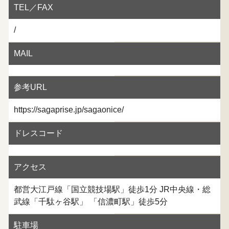
TEL／FAX
/
MAIL
参考URL
https://sagaprise.jp/sagaonice/
ドレスコード
アクセス
都営大江戸線「国立競技場駅」徒歩1分 JR中央線・総
武線「千駄ヶ谷駅」 「信濃町駅」徒歩5分
駐車場