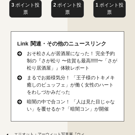
3
ポイント投
2
ポイント投
1
ポイント投
票
票
票
Link 関連・その他のニュースリンク
おそ松さんが居酒屋になった！ 完全予約
制の『さが松り 〜佐賀も最高!!!!!!〜「さが
松り居酒屋」』体験レポート
まるでお姫様気分！ 「王子様のトキメキ
癒しのビュッフェ」が働く女性のハート
をわしづかみだった
暗闇の中で合コン！ 「人は見た目じゃな
い」を覆せるか？「暗闇コン」が開催
エリオット・アーウィット写真展『ウィ...