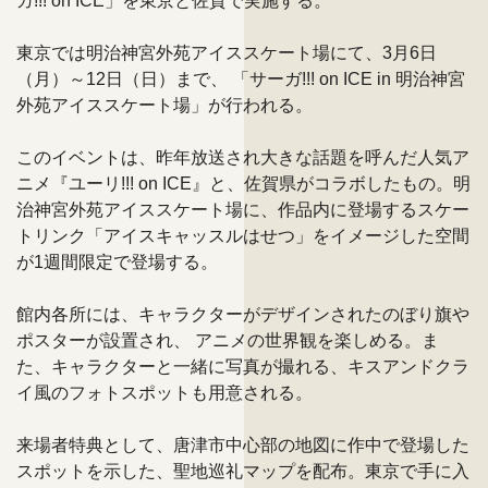
ガ!!! on ICE」を東京と佐賀で実施する。
東京では明治神宮外苑アイススケート場にて、3月6日
（月）～12日（日）まで、 「サーガ!!! on ICE in 明治神宮
外苑アイススケート場」が行われる。
このイベントは、昨年放送され大きな話題を呼んだ人気ア
ニメ『ユーリ!!! on ICE』と、佐賀県がコラボしたもの。明
治神宮外苑アイススケート場に、作品内に登場するスケー
トリンク「アイスキャッスルはせつ」をイメージした空間
が1週間限定で登場する。
館内各所には、キャラクターがデザインされたのぼり旗や
ポスターが設置され、 アニメの世界観を楽しめる​。​ま
た、キャラクターと一緒に写真が撮れる、キスアンドクラ
イ風のフォトスポットも用意される。
来場者特典として、唐津市中心部の地図に作中で登場した
スポットを示した、聖地巡礼マップを配布。東京で手に入