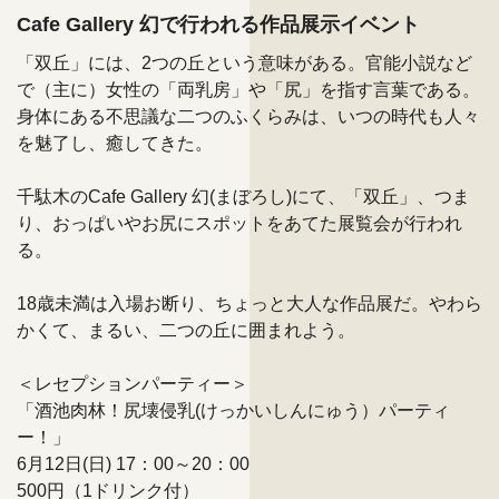
Cafe Gallery 幻で行われる作品展示イベント
「双丘」には、2つの丘という意味がある。官能小説など
で（主に）女性の「両乳房」や「尻」を指す言葉である。
身体にある不思議な二つのふくらみは、いつの時代も人々
を魅了し、癒してきた。
千駄木のCafe Gallery 幻(まぼろし)にて、「双丘」、つま
り、おっぱいやお尻にスポットをあてた展覧会が行われ
る。
18歳未満は入場お断り、ちょっと大人な作品展だ。やわら
かくて、まるい、二つの丘に囲まれよう。
＜レセプションパーティー＞
「酒池肉林！尻壊侵乳(けっかいしんにゅう）パーティ
ー！」
6月12日(日) 17：00～20：00
500円（1ドリンク付）