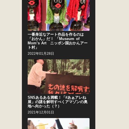
一番身近なアート作品を作るのは
「おかん」だ！ 「Museum of
Mom’s Art ニッポン国おかんアー
ト村」
2022年01月28日
SNSあるある満載！「#あぁアレね
展」の謎を解明すべくアマゾンの奥
地へ向かった（？）
2021年12月01日