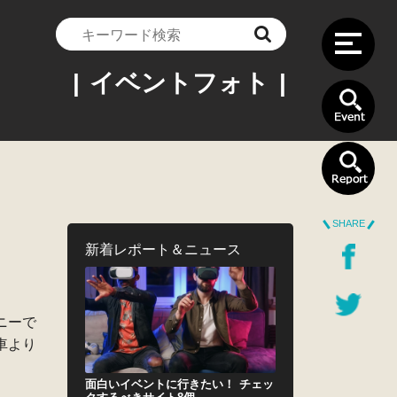
| イベントフォト |
SHARE
）
新着レポート＆ニュース
ニーで
車より
面白いイベントに行きたい！ チェッ