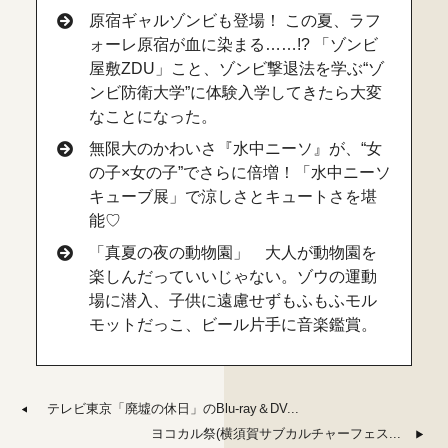
原宿ギャルゾンビも登場！ この夏、ラフ
ォーレ原宿が血に染まる……!? 「ゾンビ
屋敷ZDU」こと、ゾンビ撃退法を学ぶ“ゾ
ンビ防衛大学”に体験入学してきたら大変
なことになった。
無限大のかわいさ『水中ニーソ』が、“女
の子×女の子”でさらに倍増！「水中ニーソ
キューブ展」で涼しさとキュートさを堪
能♡
「真夏の夜の動物園」 大人が動物園を
楽しんだっていいじゃない。ゾウの運動
場に潜入、子供に遠慮せずもふもふモル
モットだっこ、ビール片手に音楽鑑賞。
テレビ東京「廃墟の休日」のBlu-ray＆DV...
ヨコカル祭(横須賀サブカルチャーフェス...