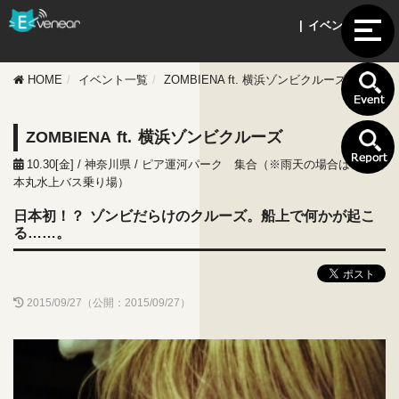
| イベント情報 |
HOME
イベント一覧
ZOMBIENA ft. 横浜ゾンビクルーズ
ZOMBIENA ft. 横浜ゾンビクルーズ
10.30[金] / 神奈川県 / ピア運河パーク 集合（※雨天の場合はピア日
本丸水上バス乗り場）
日本初！？ ゾンビだらけのクルーズ。船上で何かが起こ
る……。
2015/09/27（公開：2015/09/27）