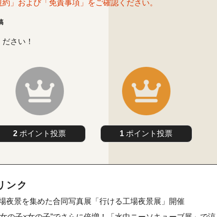
規約」および「免責事項」をご確認ください。
稿
ください！
2
ポイント投票
1
ポイント投票
リンク
い工場夜景を集めた合同写真展「行ける工場夜景展」開催
女の子×女の子”でさらに倍増！「水中ニーソキューブ展」で涼