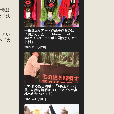
一度は
と「鉄
一番身近なアート作品を作るのは
ーとい
「おかん」だ！ 「Museum of
Mom’s Art ニッポン国おかんアー
×「大
ト村」
2022年01月28日
SNSあるある満載！「#あぁアレね
展」の謎を解明すべくアマゾンの奥
地へ向かった（？）
2021年12月01日