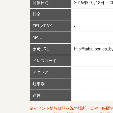
開催日時
2015年09月18日～201
料金
TEL／FAX
/
MAIL
参考URL
http://itaballoon.go1b
ドレスコード
アクセス
駐車場
運営元
※イベント情報は諸状況で場所・日程・時間