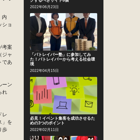
クするべきサイト8個
2022年06月23日
」内
ッショ
が考案
（ジャ
「パトレイバー塾」に参加してみ
た！パトレイバーから考える社会環
トであ
境
2022年04月15日
ルーン
られ
ドレ
必見！イベント集客を成功させるた
ス」を
めの3つのポイント
り歩
2022年02月11日