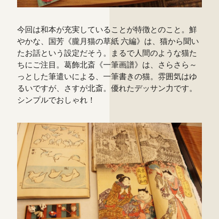
今回は和本が充実していることが特徴とのこと。鮮
やかな、国芳《朧月猫の草紙 六編》は、猫から聞い
たお話という設定だそう。まるで人間のような猫た
ちにご注目。葛飾北斎《一筆画譜》は、さらさら～
っとした筆遣いによる、一筆書きの猫。雰囲気はゆ
るいですが、さすが北斎。優れたデッサン力です。
シンプルでおしゃれ！