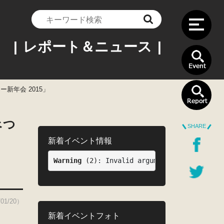
| レポート＆ニュース |
年会 2015」
べつ
SHARE
新着イベント情報
Warning
 (2)
: Invalid argument supplied for
01/20）
新着イベントフォト