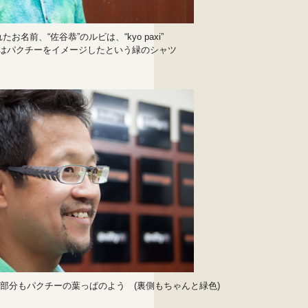
お名前、“佐谷恭”のルビは、“kyo paxi”
はパクチーをイメージしたという緑のシャツ
部分もパクチーの葉っぱのよう (裏側もちゃんと緑色)