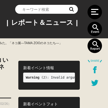
| レポート＆ニュース |
た。「ネコ展―TAMA ZOOのネコたち―」
コい
SHARE
ネ
新着イベント情報
Warning
 (2)
: Invalid argument supplied for
新着イベントフォト
02/26）