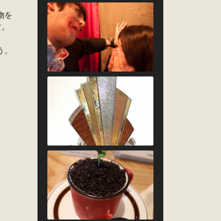
物を
す。
う。
。