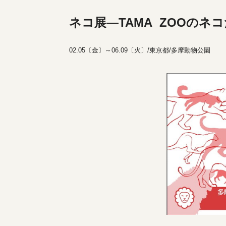
ネコ展―TAMA ZOOのネ
02.05
〔金〕～06.09〔火〕/東京都/多摩動物公園