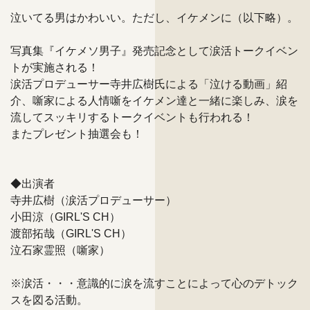
泣いてる男はかわいい。ただし、イケメンに（以下略）。
写真集『イケメソ男子』発売記念として涙活トークイベン
トが実施される！
涙活プロデューサー寺井広樹氏による「泣ける動画」紹
介、噺家による人情噺をイケメン達と一緒に楽しみ、涙を
流してスッキリするトークイベントも行われる！
またプレゼント抽選会も！
◆出演者
寺井広樹（涙活プロデューサー）
小田涼（GIRL'S CH）
渡部拓哉（GIRL'S CH）
泣石家霊照（噺家）
※涙活・・・意識的に涙を流すことによって心のデトック
スを図る活動。