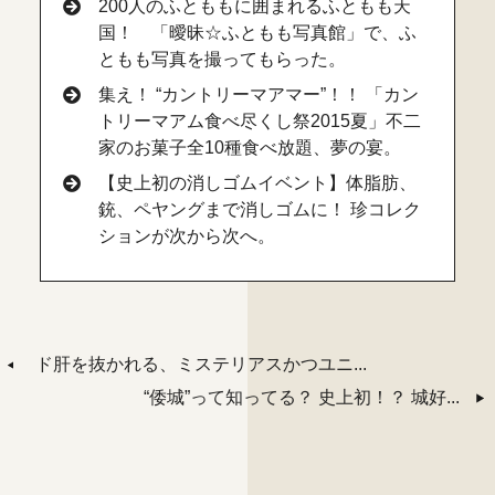
200人のふとももに囲まれるふともも天
国！ 「曖昧☆ふともも写真館」で、ふ
ともも写真を撮ってもらった。
集え！ “カントリーマアマー”！！ 「カン
トリーマアム食べ尽くし祭2015夏」不二
家のお菓子全10種食べ放題、夢の宴。
【史上初の消しゴムイベント】体脂肪、
銃、ペヤングまで消しゴムに！ 珍コレク
ションが次から次へ。
ド肝を抜かれる、ミステリアスかつユニ...
“倭城”って知ってる？ 史上初！？ 城好...